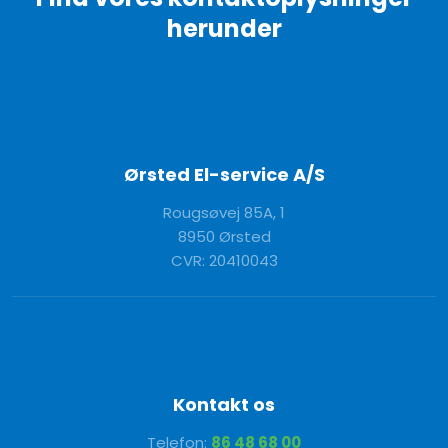
herunder​
Ørsted El-service A/S
Rou​gsøvej 85A, 1​
8950 Ørsted
CVR: 20410043
Kontakt os
Telefon:
86 48 68 00