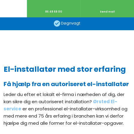
86 48 68 00​
Send mail
Døgnvagt​
El-installatør med stor erfaring
Få hjælp fra en autoriseret el-installatør
Leder du efter et lokalt el-firma i nærheden af dig, der
kan sikre dig en autoriseret installation?
Ørsted El-
service
er en professionel el-installatør-virksomhed og
med mere end 75 års erfaring i branchen kan vi derfor
hjælpe dig med alle former for el-installatør-opgaver.