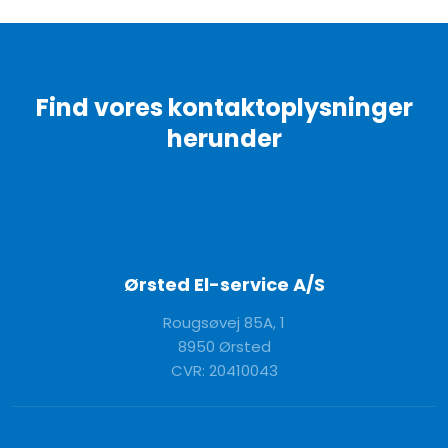
Find vores kontaktoplysninger
herunder​
Ørsted El-service A/S
Rou​gsøvej 85A, 1​
8950 Ørsted
CVR: 20410043